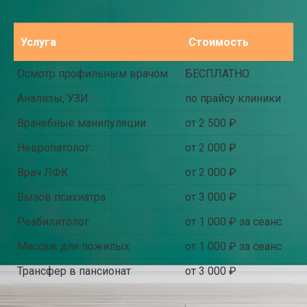
Услуга
Стоимость
Осмотр профильным врачом
БЕСПЛАТНО
Анализы, УЗИ
по прайсу клиники
Врачебные манипуляции
от 2 500 ₽
Невропатолог
от 2 000 ₽
Врач ЛФК
от 2 000 ₽
Вызов психиатра
от 3 000 ₽
Реабилитолог
от 1 000 ₽ за сеанс
Массаж для пожилых
от 1 000 ₽ за сеанс
Трансфер в пансионат
от 3 000 ₽