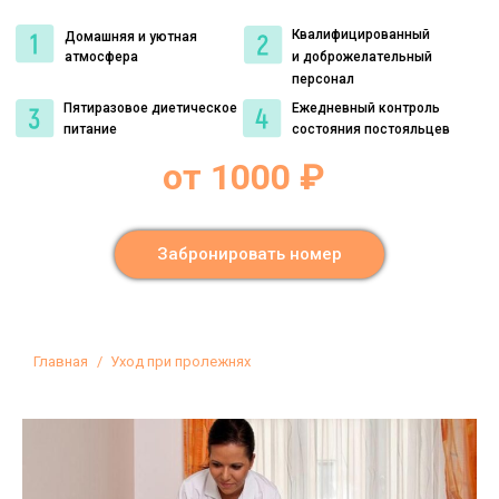
Квалифицированный
Домашняя и уютная
атмосфера
и доброжелательный
персонал
Пятиразовое диетическое
Ежедневный контроль
питание
состояния постояльцев
от 1000 ₽
Забронировать номер
Вы здесь:
Главная
Уход при пролежнях