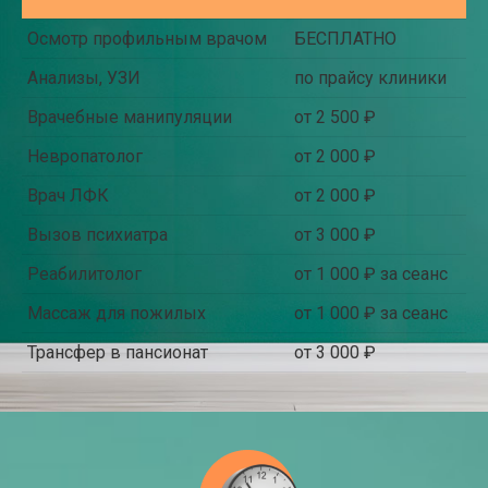
Осмотр профильным врачом
БЕСПЛАТНО
Анализы, УЗИ
по прайсу клиники
Врачебные манипуляции
от 2 500 ₽
Невропатолог
от 2 000 ₽
Врач ЛФК
от 2 000 ₽
Вызов психиатра
от 3 000 ₽
Реабилитолог
от 1 000 ₽ за сеанс
Массаж для пожилых
от 1 000 ₽ за сеанс
Трансфер в пансионат
от 3 000 ₽