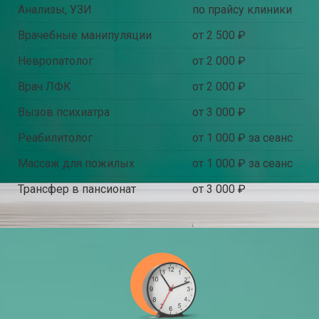
Анализы, УЗИ
по прайсу клиники
Врачебные манипуляции
от 2 500 ₽
Невропатолог
от 2 000 ₽
Врач ЛФК
от 2 000 ₽
Вызов психиатра
от 3 000 ₽
Реабилитолог
от 1 000 ₽ за сеанс
Массаж для пожилых
от 1 000 ₽ за сеанс
Трансфер в пансионат
от 3 000 ₽