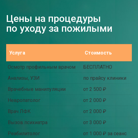
Цены на процедуры
по уходу за пожилыми
Услуга
Стоимость
Осмотр профильным врачом
БЕСПЛАТНО
Анализы, УЗИ
по прайсу клиники
Врачебные манипуляции
от 2 500 ₽
Невропатолог
от 2 000 ₽
Врач ЛФК
от 2 000 ₽
Вызов психиатра
от 3 000 ₽
Реабилитолог
от 1 000 ₽ за сеанс