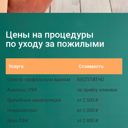
Цены на процедуры
по уходу за пожилыми
Услуга
Стоимость
Осмотр профильным врачом
БЕСПЛАТНО
Анализы, УЗИ
по прайсу клиники
Врачебные манипуляции
от 2 500 ₽
Невропатолог
от 2 000 ₽
Врач ЛФК
от 2 000 ₽