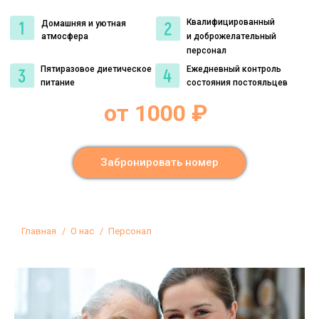
Квалифицированный
Домашняя и уютная
атмосфера
и доброжелательный
персонал
Пятиразовое диетическое
Ежедневный контроль
питание
состояния постояльцев
от 1000 ₽
Забронировать номер
Вы здесь:
Главная
О нас
Персонал