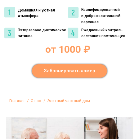
Квалифицированный
Домашняя и уютная
атмосфера
и доброжелательный
персонал
Пятиразовое диетическое
Ежедневный контроль
питание
состояния постояльцев
от 1000 ₽
Забронировать номер
Вы здесь:
Главная
О нас
Элитный частный дом