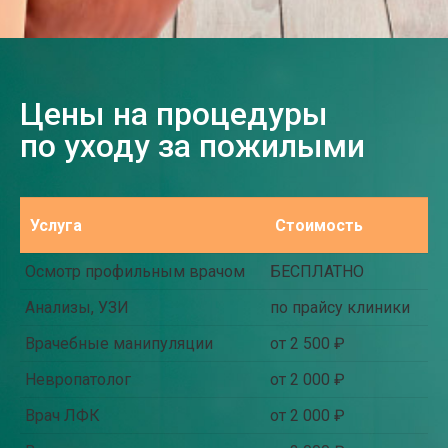
Цены на процедуры
по уходу за пожилыми
Услуга
Стоимость
Осмотр профильным врачом
БЕСПЛАТНО
Анализы, УЗИ
по прайсу клиники
Врачебные манипуляции
от 2 500 ₽
Невропатолог
от 2 000 ₽
Врач ЛФК
от 2 000 ₽