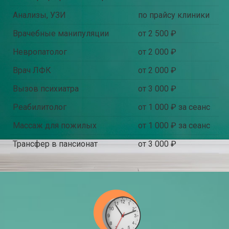
Анализы, УЗИ
по прайсу клиники
Врачебные манипуляции
от 2 500 ₽
Невропатолог
от 2 000 ₽
Врач ЛФК
от 2 000 ₽
Вызов психиатра
от 3 000 ₽
Реабилитолог
от 1 000 ₽ за сеанс
Массаж для пожилых
от 1 000 ₽ за сеанс
Трансфер в пансионат
от 3 000 ₽