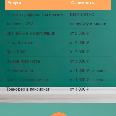
Услуга
Стоимость
Осмотр профильным врачом
БЕСПЛАТНО
Анализы, УЗИ
по прайсу клиники
Врачебные манипуляции
от 2 500 ₽
Невропатолог
от 2 000 ₽
Врач ЛФК
от 2 000 ₽
Вызов психиатра
от 3 000 ₽
Реабилитолог
от 1 000 ₽ за сеанс
Массаж для пожилых
от 1 000 ₽ за сеанс
Трансфер в пансионат
от 3 000 ₽